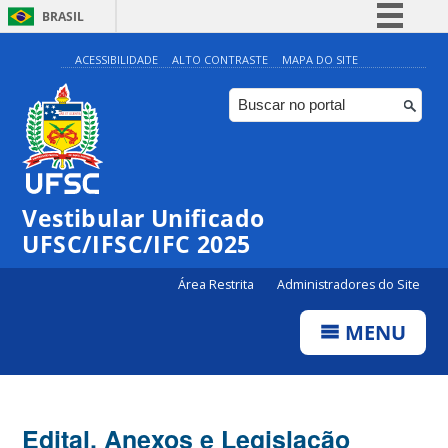
BRASIL
Simplifique!
ACESSIBILIDADE
ALTO CONTRASTE
MAPA DO SITE
Comunica BR
Participe
Acesso à informação
Legislação
Vestibular Unificado
Canais
UFSC/IFSC/IFC 2025
Área Restrita
Administradores do Site
MENU
Edital, Anexos e Legislação